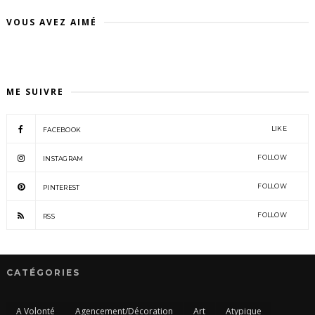
VOUS AVEZ AIMÉ
ME SUIVRE
LIKE
FACEBOOK
FOLLOW
INSTAGRAM
FOLLOW
PINTEREST
FOLLOW
RSS
CATÉGORIES
A Volonté
Agencement/Décoration
Art
Atypique