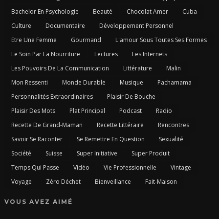
Bachelor En Psychologie
Beauté
Chocolat Amer
Cuba
Culture
Documentaire
Développement Personnel
Etre Une Femme
Gourmand
L'amour Sous Toutes Ses Formes
Le Soin Par La Nourriture
Lectures
Les Internets
Les Pouvoirs De La Communication
Littérature
Malin
Mon Ressenti
Monde Durable
Musique
Pachamama
Personnalités Extraordinaires
Plaisir De Bouche
Plaisir Des Mots
Plat Principal
Podcast
Radio
Recette De Grand-Maman
Recette Littéraire
Rencontres
Savoir Se Raconter
Se Remettre En Question
Sexualité
Société
Suisse
Super Initiative
Super Produit
Temps Qui Passe
Vidéo
Vie Professionnelle
Vintage
Voyage
Zéro Déchet
Bienveillance
Fait-Maison
VOUS AVEZ AIMÉ