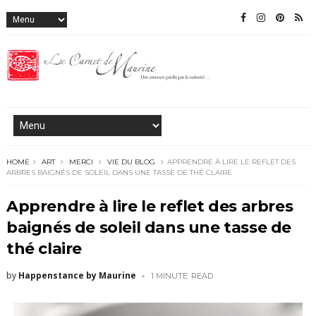
HOME
ART
MERCI
VIE DU BLOG
APPRENDRE À LIRE LE REFLET DES
ARBRES BAIGNÉS DE SOLEIL DANS UNE TASSE DE THÉ CLAIRE
Apprendre à lire le reflet des arbres
baignés de soleil dans une tasse de
thé claire
by
Happenstance by Maurine
1 MINUTE
READ