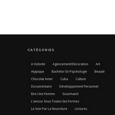
CATÉGORIES
A Volonté
Agencement/Décoration
Art
Atypique
Bachelor En Psychologie
Beauté
Chocolat Amer
Cuba
Culture
Documentaire
Développement Personnel
Etre Une Femme
Gourmand
L'amour Sous Toutes Ses Formes
Le Soin Par La Nourriture
Lectures