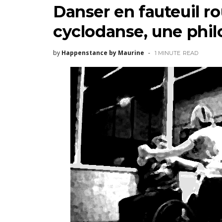
Danser en fauteuil ro
cyclodanse, une phi
by
Happenstance by Maurine
1 MINUTE
READ