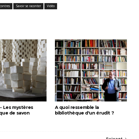
contres
Savoir se raconter
Vidéo
 - Les mystères
A quoi ressemble la
ique de savon
bibliothèque d'un érudit ?
Suivant