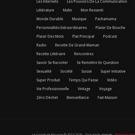
Les Internets
Les Pouvoirs De La Communication
Littérature
Malin
Mon Ressenti
Monde Durable
Musique
Pachamama
Personnalités Extraordinaires
Plaisir De Bouche
Plaisir Des Mots
Plat Principal
Podcast
Radio
Recette De Grand-Maman
Recette Littéraire
Rencontres
Savoir Se Raconter
Se Remettre En Question
Sexualité
Société
Suisse
Super Initiative
Super Produit
Temps Qui Passe
Vidéo
Vie Professionnelle
Vintage
Voyage
Zéro Déchet
Bienveillance
Fait-Maison
Le Carnet de Maurine © 2014-
2026 - Tous droits réservés -
Mentions léga