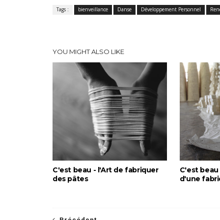
Tags :
bienveillance
Danse
Développement Personnel
Ren
YOU MIGHT ALSO LIKE
C'est beau - l'Art de fabriquer
C'est beau
des pâtes
d'une fabr
Précédent