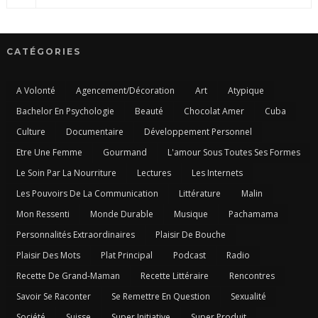
CATÉGORIES
A Volonté
Agencement/Décoration
Art
Atypique
Bachelor En Psychologie
Beauté
Chocolat Amer
Cuba
Culture
Documentaire
Développement Personnel
Etre Une Femme
Gourmand
L'amour Sous Toutes Ses Formes
Le Soin Par La Nourriture
Lectures
Les Internets
Les Pouvoirs De La Communication
Littérature
Malin
Mon Ressenti
Monde Durable
Musique
Pachamama
Personnalités Extraordinaires
Plaisir De Bouche
Plaisir Des Mots
Plat Principal
Podcast
Radio
Recette De Grand-Maman
Recette Littéraire
Rencontres
Savoir Se Raconter
Se Remettre En Question
Sexualité
Société
Suisse
Super Initiative
Super Produit