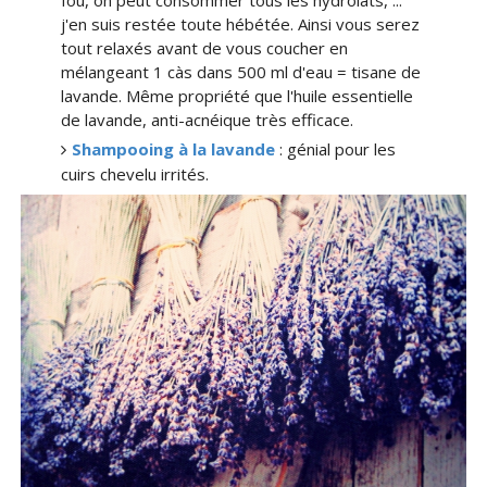
fou, on peut consommer tous les hydrolats, ...
j'en suis restée toute hébétée. Ainsi vous serez
tout relaxés avant de vous coucher en
mélangeant 1 càs dans 500 ml d'eau = tisane de
lavande. Même propriété que l'huile essentielle
de lavande, anti-acnéique très efficace.
Shampooing à la lavand
e
: génial pour les
cuirs chevelu irrités.