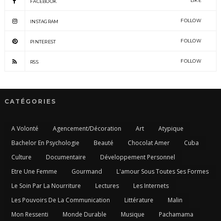
LIKE
FACEBOOK
FOLLOW
INSTAGRAM
FOLLOW
PINTEREST
FOLLOW
RSS
CATÉGORIES
A Volonté
Agencement/Décoration
Art
Atypique
Bachelor En Psychologie
Beauté
Chocolat Amer
Cuba
Culture
Documentaire
Développement Personnel
Etre Une Femme
Gourmand
L'amour Sous Toutes Ses Formes
Le Soin Par La Nourriture
Lectures
Les Internets
Les Pouvoirs De La Communication
Littérature
Malin
Mon Ressenti
Monde Durable
Musique
Pachamama