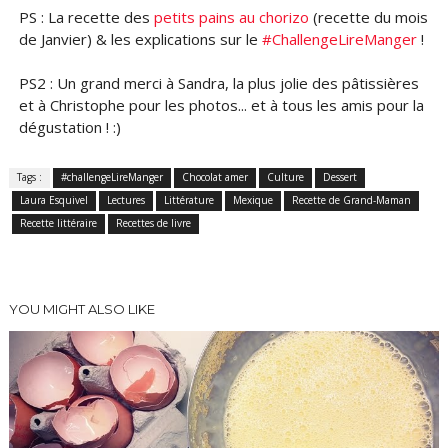
PS : La recette des
petits pains au chorizo
(recette du mois
de Janvier) & les explications sur le
#ChallengeLireManger
!
PS2 : Un grand merci à Sandra, la plus jolie des pâtissières
et à Christophe pour les photos... et à tous les amis pour la
dégustation ! :)
Tags :
#challengeLireManger
Chocolat amer
Culture
Dessert
Laura Esquivel
Lectures
Littérature
Mexique
Recette de Grand-Maman
Recette littéraire
Recettes de livre
YOU MIGHT ALSO LIKE