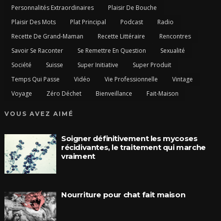
Personnalités Extraordinaires
Plaisir De Bouche
Plaisir Des Mots
Plat Principal
Podcast
Radio
Recette De Grand-Maman
Recette Littéraire
Rencontres
Savoir Se Raconter
Se Remettre En Question
Sexualité
Société
Suisse
Super Initiative
Super Produit
Temps Qui Passe
Vidéo
Vie Professionnelle
Vintage
Voyage
Zéro Déchet
Bienveillance
Fait-Maison
VOUS AVEZ AIMÉ
Soigner définitivement les mycoses
récidivantes, le traitement qui marche
vraiment
Nourriture pour chat fait maison