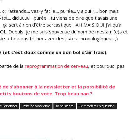
attends.... vas-y facile.... purée... y a qui ?.... bon mais
.... didiuuuu... purée... tu viens de dire que t'avais une
... ça sert à rien d'être sarcastique... AH MAIS OUI j'ai qu'à
." LOL. Depuis, je me suis souvenue du nom de mes ami(e)s et
sirs et de pas tricher avec des listes chronologiques... ;)
E (et c'est doux comme un bon bol d'air frais).
partie de la
reprogrammation de cerveau
, et pourquoi pas
té de s'abonner à la newsletter et la possibilité de
petits boutons de vote. Trop beau nan ?
t Personnel
Prise de conscience
Renaissance
Se remettre en question