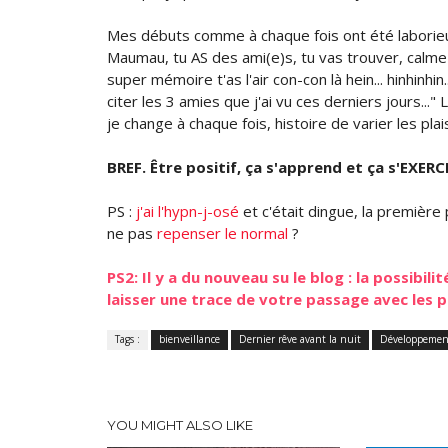
Mes débuts comme à chaque fois ont été laborieux : "
Maumau, tu AS des ami(e)s, tu vas trouver, calme-toi
super mémoire t'as l'air con-con là hein... hinhinhin
citer les 3 amies que j'ai vu ces derniers jours..
je change à chaque fois, histoire de varier les plai
BREF. Être positif, ça s'apprend et ça s'EXERC
PS :
j'ai l'hypn-j-osé
et c'était dingue, la première 
ne pas
repenser le normal
?
PS2: Il y a du nouveau su le blog : la possibili
laisser une trace de votre passage avec les 
Tags :
bienveillance
Dernier rêve avant la nuit
Développemen
YOU MIGHT ALSO LIKE