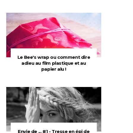
Le Bee's wrap ou comment dire
adieu au film plastique et au
papier alu !
Envie de ... #1 - Tresse en épi de