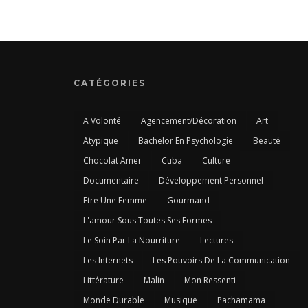
CATÉGORIES
A Volonté
Agencement/Décoration
Art
Atypique
Bachelor En Psychologie
Beauté
Chocolat Amer
Cuba
Culture
Documentaire
Développement Personnel
Etre Une Femme
Gourmand
L'amour Sous Toutes Ses Formes
Le Soin Par La Nourriture
Lectures
Les Internets
Les Pouvoirs De La Communication
Littérature
Malin
Mon Ressenti
Monde Durable
Musique
Pachamama