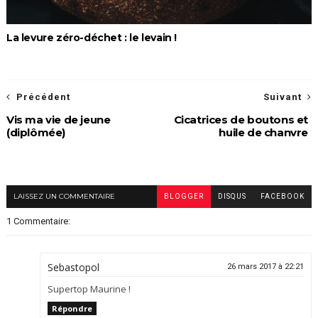
La levure zéro-déchet : le levain !
Précédent
Suivant
Vis ma vie de jeune
Cicatrices de boutons et
(diplômée)
huile de chanvre
LAISSEZ UN COMMENTAIRE
BLOGGER
DISQUS
FACEBOOK
1 Commentaire:
Sebastopol
26 mars 2017 à 22:21
Supertop Maurine !
Répondre