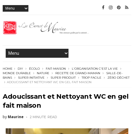
HOME
DIY
ÉCOLO
FAIT-MAISON
L'ORGANISATION C'EST LA VIE
MONDE DURABLE
NATURE
RECETTE DE GRAND-MAMAN
SALLE-DE-
BAINS
SUPER INITIATIVE
SUPER PRODUIT
TROP FACILE
ZÉRO DÉCHET
ADOUCISSANT ET NETTOYANT WC EN GEL FAIT MAISON
Adoucissant et Nettoyant WC en gel
fait maison
by
Maurine
2 MINUTE
READ