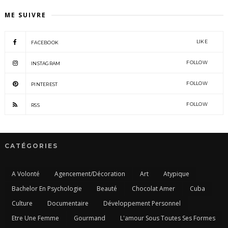
ME SUIVRE
LIKE
FACEBOOK
FOLLOW
INSTAGRAM
FOLLOW
PINTEREST
FOLLOW
RSS
CATÉGORIES
A Volonté
Agencement/Décoration
Art
Atypique
Bachelor En Psychologie
Beauté
Chocolat Amer
Cuba
Culture
Documentaire
Développement Personnel
Etre Une Femme
Gourmand
L'amour Sous Toutes Ses Formes