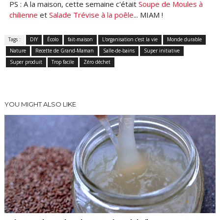
PS : A la maison, cette semaine c'était
Soupe de Moules à
chilienne
et
Salade Trévise à la poêle
... MIAM !
Tags :
DIY
Écolo
fait-maison
L'organisation c'est la vie
Monde durable
Nature
Recette de Grand-Maman
Salle-de-bains
Super initiative
Super produit
Trop facile
Zéro déchet
YOU MIGHT ALSO LIKE