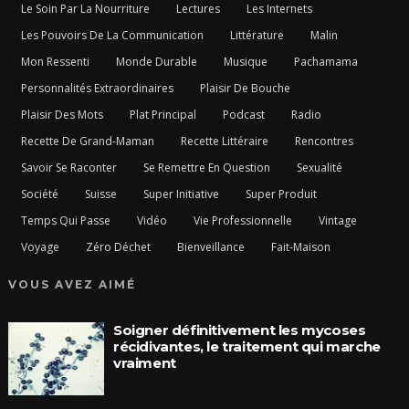
Le Soin Par La Nourriture
Lectures
Les Internets
Les Pouvoirs De La Communication
Littérature
Malin
Mon Ressenti
Monde Durable
Musique
Pachamama
Personnalités Extraordinaires
Plaisir De Bouche
Plaisir Des Mots
Plat Principal
Podcast
Radio
Recette De Grand-Maman
Recette Littéraire
Rencontres
Savoir Se Raconter
Se Remettre En Question
Sexualité
Société
Suisse
Super Initiative
Super Produit
Temps Qui Passe
Vidéo
Vie Professionnelle
Vintage
Voyage
Zéro Déchet
Bienveillance
Fait-Maison
VOUS AVEZ AIMÉ
Soigner définitivement les mycoses
récidivantes, le traitement qui marche
vraiment