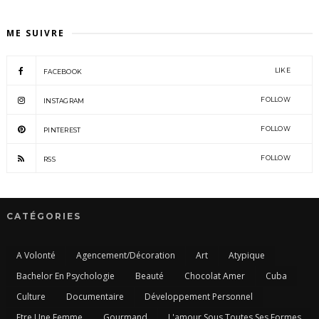
ME SUIVRE
LIKE
FACEBOOK
FOLLOW
INSTAGRAM
FOLLOW
PINTEREST
FOLLOW
RSS
CATÉGORIES
A Volonté
Agencement/Décoration
Art
Atypique
Bachelor En Psychologie
Beauté
Chocolat Amer
Cuba
Culture
Documentaire
Développement Personnel
Etre Une Femme
Gourmand
L'amour Sous Toutes Ses Formes