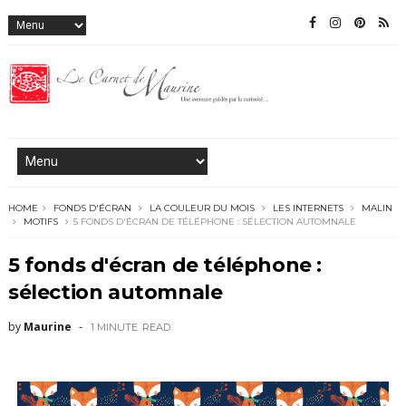
HOME
FONDS D'ÉCRAN
LA COULEUR DU MOIS
LES INTERNETS
MALIN
MOTIFS
5 FONDS D'ÉCRAN DE TÉLÉPHONE : SÉLECTION AUTOMNALE
5 fonds d'écran de téléphone :
sélection automnale
by
Maurine
1 MINUTE
READ