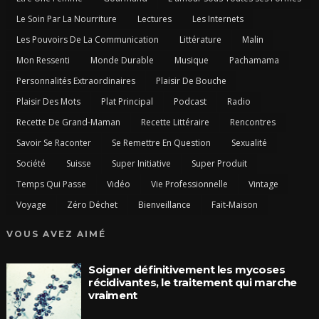
Le Soin Par La Nourriture
Lectures
Les Internets
Les Pouvoirs De La Communication
Littérature
Malin
Mon Ressenti
Monde Durable
Musique
Pachamama
Personnalités Extraordinaires
Plaisir De Bouche
Plaisir Des Mots
Plat Principal
Podcast
Radio
Recette De Grand-Maman
Recette Littéraire
Rencontres
Savoir Se Raconter
Se Remettre En Question
Sexualité
Société
Suisse
Super Initiative
Super Produit
Temps Qui Passe
Vidéo
Vie Professionnelle
Vintage
Voyage
Zéro Déchet
Bienveillance
Fait-Maison
VOUS AVEZ AIMÉ
Soigner définitivement les mycoses
récidivantes, le traitement qui marche
vraiment