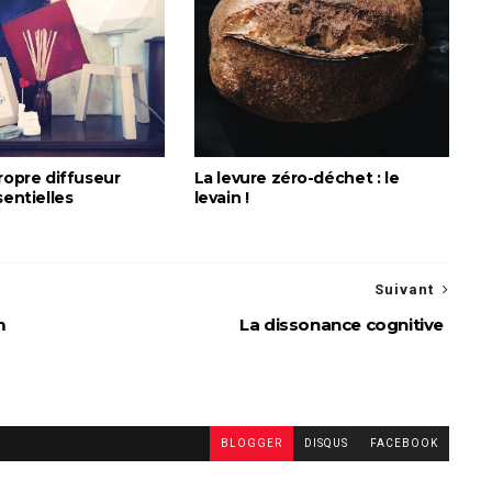
ropre diffuseur
La levure zéro-déchet : le
sentielles
levain !
Suivant
m
La dissonance cognitive
BLOGGER
DISQUS
FACEBOOK