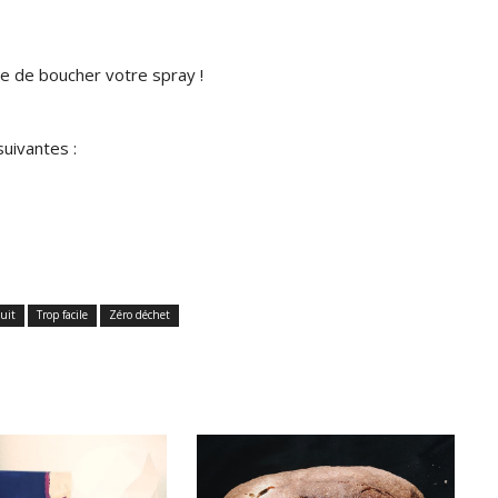
ue de boucher votre spray !
suivantes :
uit
Trop facile
Zéro déchet