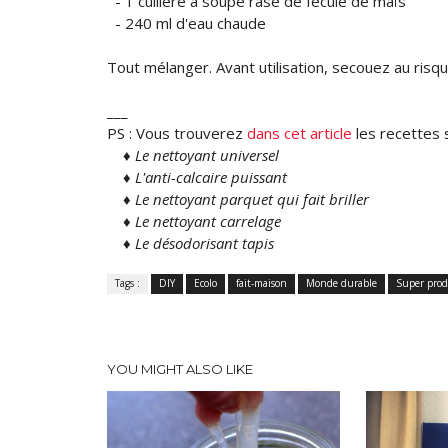
- 1 cuillère à soupe rase de fécule de maïs
- 240 ml d'eau chaude
Tout mélanger. Avant utilisation, secouez au risq
___
PS : Vous trouverez
dans cet article
les recettes 
♦
Le nettoyant universel
♦
L'anti-calcaire puissant
♦
Le nettoyant parquet qui fait briller
♦
Le nettoyant carrelage
♦
Le désodorisant tapis
Tags :
DIY
Ecolo
fait-maison
Monde durable
Super prod
YOU MIGHT ALSO LIKE