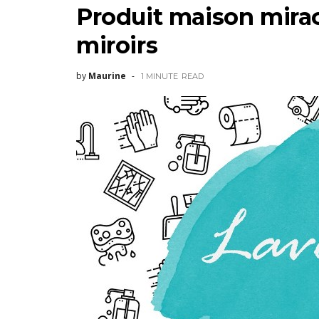
Produit maison mirac
miroirs
by
Maurine
1 MINUTE
READ