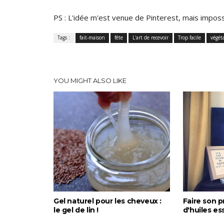
PS : L'idée m'est venue de Pinterest, mais imposs
Tags :
fait-maison
fête
L'art de recevoir
Trop facile
végét
YOU MIGHT ALSO LIKE
Gel naturel pour les cheveux :
Faire son p
le gel de lin !
d'huiles es