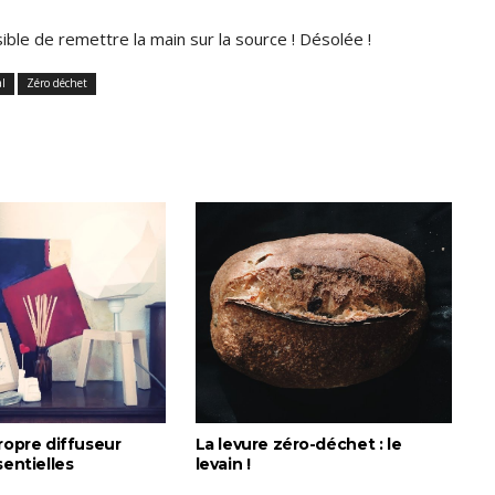
ible de remettre la main sur la source ! Désolée !
al
Zéro déchet
ropre diffuseur
La levure zéro-déchet : le
sentielles
levain !