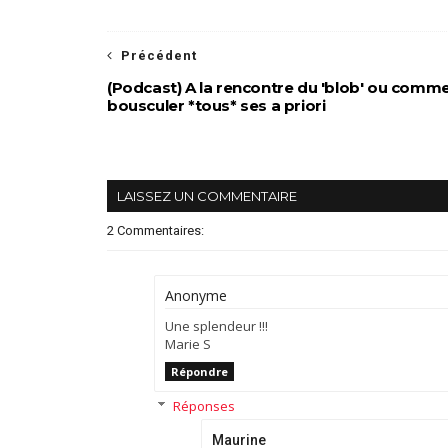
Précédent
(Podcast) A la rencontre du 'blob' ou comm
bousculer *tous* ses a priori
LAISSEZ UN COMMENTAIRE
2 Commentaires:
Anonyme
Une splendeur !!!
Marie S
Répondre
Réponses
Maurine