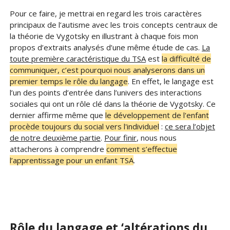
Pour ce faire, je mettrai en regard les trois caractères
principaux de l’autisme avec les trois concepts centraux de
la théorie de Vygotsky en illustrant à chaque fois mon
propos d’extraits analysés d’une même étude de cas.
La
toute première caractéristique du TSA
est
la difficulté de
communiquer, c’est pourquoi nous analyserons dans un
premier temps le rôle du langage
. En effet, le langage est
l’un des points d’entrée dans l’univers des interactions
sociales qui ont un rôle clé dans la théorie de Vygotsky. Ce
dernier affirme même que
le développement de l'enfant
procède toujours du social vers l'individuel
:
ce sera l’objet
de notre deuxième partie
.
Pour finir
, nous nous
attacherons à comprendre
comment s’effectue
l’apprentissage pour un enfant TSA
.
Rôle du langage et ‘altérations du