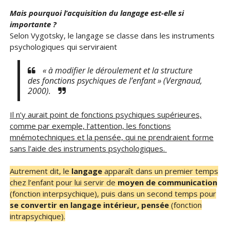
Mais pourquoi l’acquisition du langage est-elle si
importante ?
Selon Vygotsky, le langage se classe dans les instruments
psychologiques qui serviraient
« à modifier le déroulement et la structure
des fonctions psychiques de l’enfant » (Vergnaud,
2000).
Il n’y aurait point de fonctions psychiques supérieures,
comme par exemple, l’attention, les fonctions
mnémotechniques et la pensée, qui ne prendraient forme
sans l’aide des instruments psychologiques.
Autrement dit, le
langage
apparaît dans un premier temps
chez l’enfant pour lui servir de
moyen de communication
(fonction interpsychique), puis dans un second temps pour
se convertir en langage intérieur, pensée
(fonction
intrapsychique).