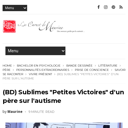
HOME
BACHELOR EN PSYCHOLOGIE
BANDE DESSINÉE
LITTÉRATURE
PÈRE
PERSONNALITÉS EXTRAORDINAIRES
PRISE DE CONSCIENCE
SAVOIR
SE RACONTER
VIVRE PRÉSENT
(BD) SUBLIMES "PETITES VICTOIRES" D'UN
PÈRE SUR L'AUTISME
(BD) Sublimes "Petites Victoires" d'un
père sur l'autisme
by
Maurine
9 MINUTE
READ