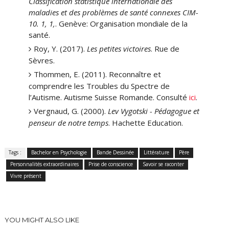
Classification statistique internationale des
maladies et des problèmes de santé connexes CIM-
10. 1, 1,
. Genève: Organisation mondiale de la
santé.
Roy, Y. (2017).
Les petites victoires
. Rue de
Sèvres.
Thommen, E. (2011). Reconnaître et
comprendre les Troubles du Spectre de
l’Autisme. Autisme Suisse Romande. Consulté
ici
.
Vergnaud, G. (2000).
Lev Vygotski - Pédagogue et
penseur de notre temps
. Hachette Education.
Tags :
Bachelor en Psychologie
Bande Dessinée
Littérature
Père
Personnalités extraordinaires
Prise de conscience
Savoir se raconter
Vivre présent
YOU MIGHT ALSO LIKE